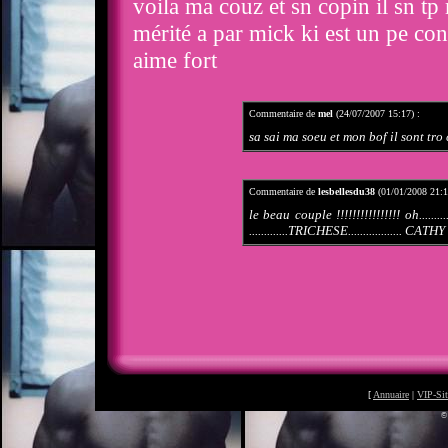
voila ma couz et sn copin il sn t
mérité a par mick ki est un pe con
aime fort
Commentaire de
mel
(24/07/2007 15:17) :
sa sai ma soeu et mon bof il sont tro 
Commentaire de
lesbellesdu38
(01/01/2008 21:1
le beau couple !!!!!!!!!!!!!!!! oh.......
.............TRICHESE.................. CATHY
[
Annuaire
|
VIP-Sit
©