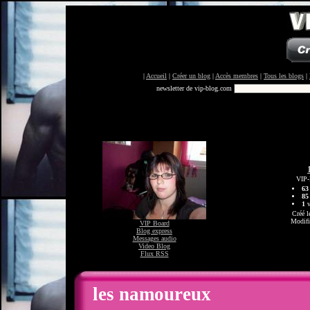
|
Accueil
|
Créer un blog
|
Accès membres
|
Tous les blogs
|
newsletter de vip-blog.com
VIP-
63
85
1
v
Créé l
Modifi
VIP Board
Blog express
Messages audio
Video Blog
Flux RSS
les namoureux